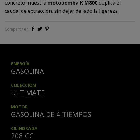
concreto, nuestra
motobomba K M800
duplica el
caudal de extracción, sin dejar de lado la ligereza.
Compartir en:
ENERGÍA
GASOLINA
COLECCIÓN
ULTIMATE
MOTOR
GASOLINA DE 4 TIEMPOS
CILINDRADA
208 CC