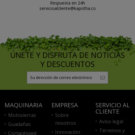
Respuesta en 24h
servicioalcliente@kapotha.co
ÚNETE Y DISFRUTA DE NOTICIAS
Y DESCUENTOS
MAQUINARIA
EMPRESA
SERVICIO AL
CLIENTE
Motosierras
Sobre
Aviso legal
nosotros
Guadañas
Términos y
Innovación
Cortacésped