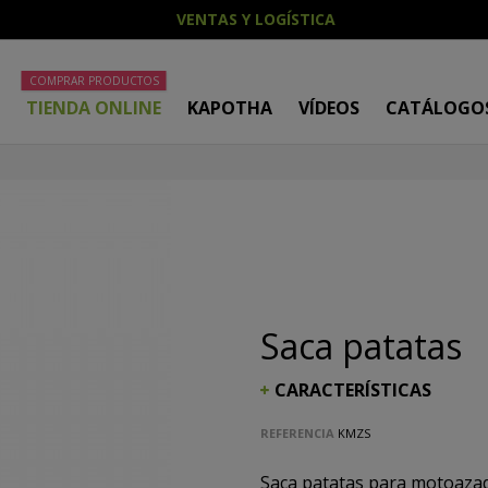
VENTAS Y LOGÍSTICA
COMPRAR PRODUCTOS
O
TIENDA ONLINE
KAPOTHA
VÍDEOS
CATÁLOGO
Saca patatas
CARACTERÍSTICAS
REFERENCIA
KMZS
Saca patatas para motoazad