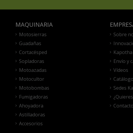
MAQUINARIA
EMPRES
Motosierras
Sobre n
Guadañas
Innovaci
Cortacésped
Kapotha 
Sopladoras
Envío y 
Motoazadas
Vídeos
Motocultor
Catálog
Motobombas
Sedes K
Fumigadoras
¿Quieres
Ahoyadora
Contact
Astilladoras
Accesorios