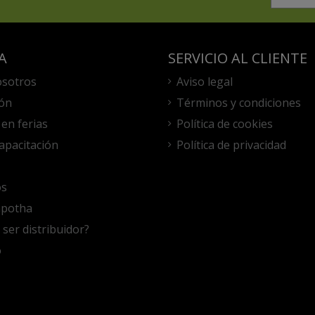
A
SERVICIO AL CLIENTE
osotros
Aviso legal
ón
Términos y condiciones
en ferias
Política de cookies
capacitación
Política de privacidad
os
apotha
 ser distribuidor?
o