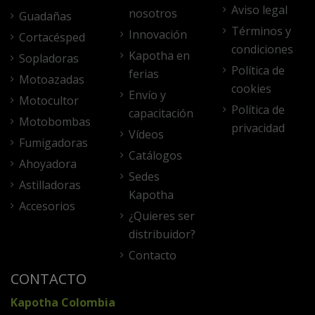
Aviso legal
nosotros
Guadañas
Términos y
Innovación
Cortacésped
condiciones
Kapotha en
Sopladoras
Política de
ferias
Motoazadas
cookies
Envío y
Motocultor
Política de
capacitación
Motobombas
privacidad
Vídeos
Fumigadoras
Catálogos
Ahoyadora
Sedes
Astilladoras
Kapotha
Accesorios
¿Quieres ser
distribuidor?
Contacto
CONTACTO
Kapotha Colombia