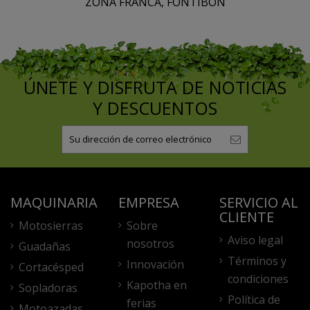
ZONA FRANCA, FONTIBON
ÚNETE Y DISFRUTA DE NOTICIAS
Y DESCUENTOS
MAQUINARIA
EMPRESA
SERVICIO AL
CLIENTE
Motosierras
Sobre
Aviso legal
nosotros
Guadañas
Términos y
Innovación
Cortacésped
condiciones
Kapotha en
Sopladoras
Política de
ferias
Motoazadas