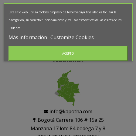
Enviar
Este sitio web utiliza cookies propias y de terceros cuya finalidad es facilitar la
navegación, su correcto funcionamiento y realizar estadísticas de las visitas de los
usuarios.
DISTRIBUIDORES
Más información
Customize Cookies
ACEPTO
Nacional
info@kapotha.com
Bogotá Carrera 106 # 15a 25
Manzana 17 lote 84 bodega 7 y 8