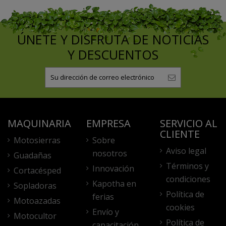
ÚNETE Y DISFRUTA DE NOTICIAS
Y DESCUENTOS
MAQUINARIA
EMPRESA
SERVICIO AL
CLIENTE
Motosierras
Sobre
Aviso legal
nosotros
Guadañas
Términos y
Innovación
Cortacésped
condiciones
Kapotha en
Sopladoras
Política de
ferias
Motoazadas
cookies
Envío y
Motocultor
Política de
capacitación