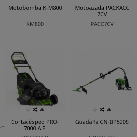
Motobomba K-M800
Motoazada PACKACC
7CV
KM800
PACC7CV
Cortacésped PRO-
Guadaña CN-BP520S
7000 A.E.