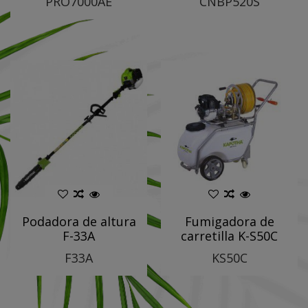
PRO7000AE
CNBP520S
Podadora de altura
Fumigadora de
F-33A
carretilla K-S50C
F33A
KS50C