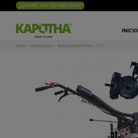
¿QUIERES SER DISTRIBUIDOR?
INICI
Inicio
Motoazadas
Motoazada PACKACC 7CV