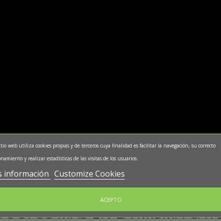
itio web utiliza cookies propias y de terceros cuya finalidad es facilitar la navegación, su correcto
namiento y realizar estadísticas de las visitas de los usuarios.
 información
Customize Cookies
ACEPTO
DUCTOS MÁS EN LA MISMA CAT