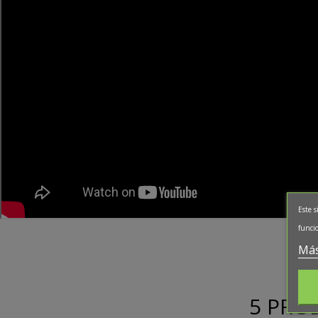
Este s
funcio
Más
5 PRO