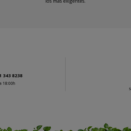
los más exigentes.
1 343 8238
a 18:00h
h
s