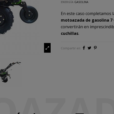
ENERGÍA
GASOLINA
En este caso completamos l
motoazada de gasolina 7
convertirán en imprescindib
cuchillas
.
Compartir en:
OAZA