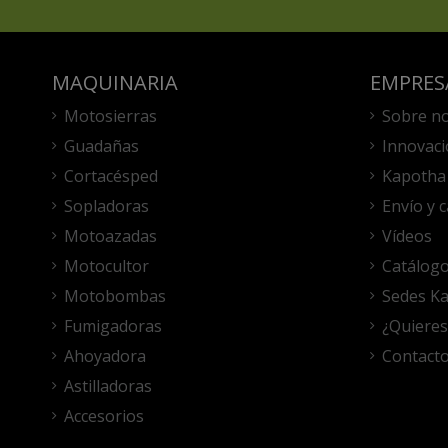
MAQUINARIA
EMPRES
Motosierras
Sobre n
Guadañas
Innovaci
Cortacésped
Kapotha 
Sopladoras
Envío y 
Motoazadas
Vídeos
Motocultor
Catálog
Motobombas
Sedes K
Fumigadoras
¿Quieres
Ahoyadora
Contact
Astilladoras
Accesorios