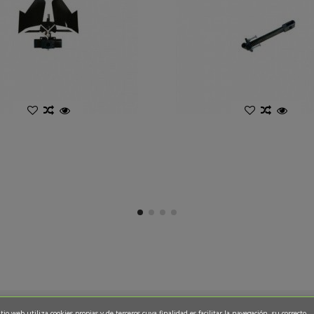
itio web utiliza cookies propias y de terceros cuya finalidad es facilitar la navegación, su correcto