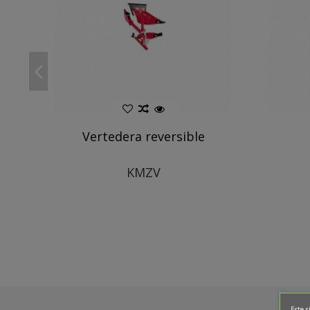
Vertedera reversible
KMZV
Este s