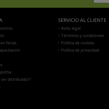
A
SERVICIO AL CLIENTE
osotros
Aviso legal
ón
Términos y condiciones
en ferias
Política de cookies
capacitación
Política de privacidad
os
apotha
 ser distribuidor?
o